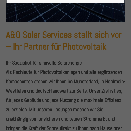
Lorem ipsum dolor sit amet:
24h
/ 365days
A&O Solar Services stellt sich vor
–
Ihr Partner für Photovoltaik
We offer support for our customers
Ihr Spezialist für sinnvolle Solarenergie
Mon - Fri 8:00am - 5:00pm
(GMT +1)
Als Fachleute für Photovoltaikanlagen und alle ergänzenden
Get in touch
Komponenten stehen wir Ihnen im Münsterland, in Nordrhein-
Westfalen und deutschlandweit zur Seite. Unser Ziel ist es,
Cybersteel Inc.
für jedes Gebäude und jede Nutzung die maximale Effizienz
376-293 City Road, Suite 600
San Francisco, CA 94102
zu erzielen. Mit unseren Lösungen machen wir Sie
unabhängig vom unsicheren und teuren Strommarkt und
Have any questions?
bringen die Kraft der Sonne direkt zu Ihnen nach Hause oder