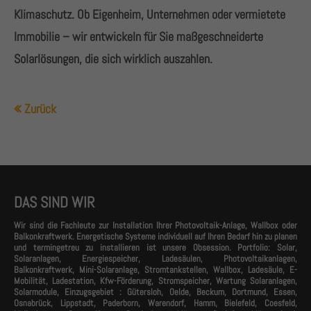
Klimaschutz. Ob Eigenheim, Unternehmen oder vermietete
Immobilie – wir entwickeln für Sie maßgeschneiderte
Solarlösungen, die sich wirklich auszahlen.
Zurück
DAS SIND WIR
Wir sind die Fachleute zur Installation Ihrer Photovoltaik-Anlage, Wallbox oder
Balkonkraftwerk. Energetische Systeme individuell auf Ihren Bedarf hin zu planen
und termingetreu zu installieren ist unsere Obsession. Portfolio: Solar,
Solaranlagen, Energiespeicher, Ladesäulen, Photovoltaikanlagen,
Balkonkraftwerk, Mini-Solaranlage, Stromtankstellen, Wallbox, Ladesäule, E-
Mobilität, Ladestation, Kfw-Förderung, Stromspeicher, Wartung Solaranlagen,
Solarmodule, Einzugsgebiet : Gütersloh, Oelde, Beckum, Dortmund, Essen,
Osnabrück, Lippstadt, Paderborn, Warendorf, Hamm, Bielefeld, Coesfeld,