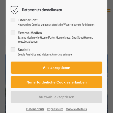
Datenschutzeinstellungen
MENU
Login
Erforderlich*
Benutzername
Notwendige Cookies zulassen damit die Website korrekt funktioniert
Externe Medien
Externe Medien wie Google Fonts, Google Maps, OpenStreetMap und
01.09.2025 07:52
Youtube zulassen
Passwort
Statistik
Google Analytics und Matomo Analytics zulassen
Anmelden
Register
|
Lost your password?
Support
Datenschutz
Impressum
Cookie-Details