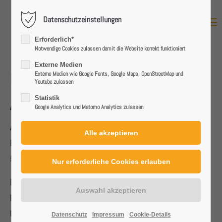
Datenschutzeinstellungen
MENU
Login
Erforderlich*
Benutzername
Notwendige Cookies zulassen damit die Website korrekt funktioniert
Externe Medien
IMPRESSUM
Externe Medien wie Google Fonts, Google Maps, OpenStreetMap und
Youtube zulassen
Passwort
Statistik
Angaben gemäß § 5 TMG
Google Analytics und Matomo Analytics zulassen
A&O Solar Services GmbH
Brinkweg 3
Anmelden
59227 Ahlen
Register
|
Lost your password?
Handelsregister:
HRB 20981
Registergericht:
Amtsgericht Münster
Support
Umsatzsteuer-Identifikationsnummer gemäß § 27 a
Datenschutz
Impressum
Cookie-Details