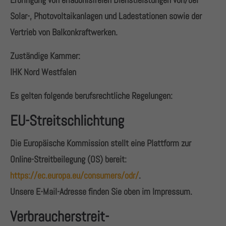
+44 1234 567 890
Solar-, Photovoltaikanlagen und Ladestationen sowie der
Vertrieb von Balkonkraftwerken.
Drop us a line
info@yourdomain.com
Zuständige Kammer:
IHK Nord Westfalen
About us
Es gelten folgende berufsrechtliche Regelungen:
Lorem ipsum dolor sit amet, consectetuer adipiscing
elit.
EU-Streitschlichtung
Aenean commodo ligula eget dolor. Aenean massa.
Die Europäische Kommission stellt eine Plattform zur
Cum sociis natoque penatibus et magnis dis
Online-Streitbeilegung (OS) bereit:
parturient montes, nascetur ridiculus mus. Donec
quam felis, ultricies nec.
https://ec.europa.eu/consumers/odr/
.
Unsere E-Mail-Adresse finden Sie oben im Impressum.
Verbraucher­streit­