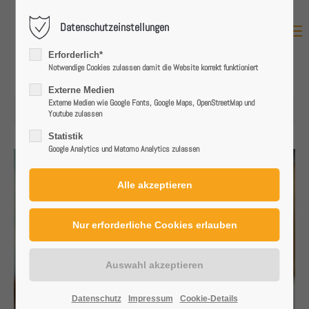
Datenschutzeinstellungen
MENU
Login
Erforderlich*
Benutzername
Notwendige Cookies zulassen damit die Website korrekt funktioniert
Externe Medien
Externe Medien wie Google Fonts, Google Maps, OpenStreetMap und
24.03.2025 07:41
Youtube zulassen
Passwort
Statistik
Google Analytics und Matomo Analytics zulassen
Anmelden
Register
|
Lost your password?
Support
Datenschutz
Impressum
Cookie-Details