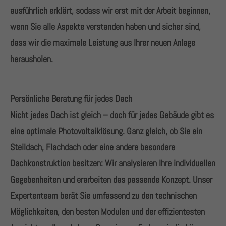
+44 1234 567 890
ausführlich erklärt, sodass wir erst mit der Arbeit beginnen,
wenn Sie alle Aspekte verstanden haben und sicher sind,
Drop us a line
dass wir die maximale Leistung aus Ihrer neuen Anlage
info@yourdomain.com
herausholen.
About us
Lorem ipsum dolor sit amet, consectetuer adipiscing
Persönliche Beratung für jedes Dach
elit.
Nicht jedes Dach ist gleich – doch für jedes Gebäude gibt es
eine optimale Photovoltaiklösung. Ganz gleich, ob Sie ein
Aenean commodo ligula eget dolor. Aenean massa.
Cum sociis natoque penatibus et magnis dis
Steildach, Flachdach oder eine andere besondere
parturient montes, nascetur ridiculus mus. Donec
Dachkonstruktion besitzen: Wir analysieren Ihre individuellen
quam felis, ultricies nec.
Gegebenheiten und erarbeiten das passende Konzept. Unser
Expertenteam berät Sie umfassend zu den technischen
Möglichkeiten, den besten Modulen und der effizientesten