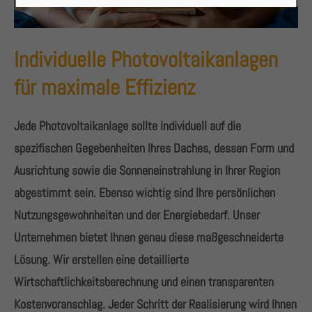
Lorem ipsum dolor sit amet:
Individuelle Photovoltaikanlagen
24h
/ 365days
für maximale Effizienz
Jede Photovoltaikanlage sollte individuell auf die
We offer support for our customers
spezifischen Gegebenheiten Ihres Daches, dessen Form und
Mon - Fri 8:00am - 5:00pm
(GMT +1)
Ausrichtung sowie die Sonneneinstrahlung in Ihrer Region
Get in touch
abgestimmt sein. Ebenso wichtig sind Ihre persönlichen
Nutzungsgewohnheiten und der Energiebedarf. Unser
Cybersteel Inc.
Unternehmen bietet Ihnen genau diese maßgeschneiderte
376-293 City Road, Suite 600
San Francisco, CA 94102
Lösung. Wir erstellen eine detaillierte
Wirtschaftlichkeitsberechnung und einen transparenten
Kostenvoranschlag. Jeder Schritt der Realisierung wird Ihnen
Have any questions?