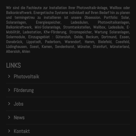
Wir sind die Fachleute zur Installation Ihrer Photovoltaik-Anlage, Wallbox oder
Balkonkraftwerk. Energetische Systeme individuell auf Ihren Bedarf hin zu planen
und termingetreu zu installieren ist unsere Obsession. Portfolio: Solar,
Solaranlagen, Energiespeicher, Ladesäulen, Photovoltaikanlagen,
Balkonkraftwerk, Mini-Solaranlage, Stromtankstellen, Wallbox, Ladesäule, E-
Mobilität, Ladestation, Kfw-Förderung, Stromspeicher, Wartung Solaranlagen,
Solarmodule, Einzugsgebiet : Gütersloh, Oelde, Beckum, Dortmund, Essen,
Osnabrück, Lippstadt, Paderborn, Warendorf, Hamm, Bielefeld, Coesfeld,
Lüdinghausen, Soest, Kamen, Sendenhorst, Münster, Steinfurt, Münsterland,
Albersloh, Ahlen
LINKS
Photovoltaik
Förderung
Jobs
News
Kontakt