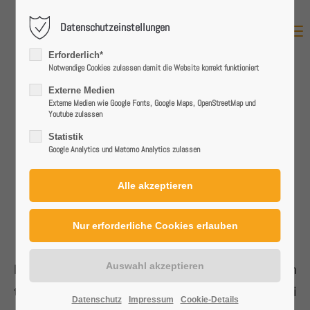
Datenschutzeinstellungen
MENU
Login
Erforderlich*
Benutzername
Notwendige Cookies zulassen damit die Website korrekt funktioniert
Externe Medien
Externe Medien wie Google Fonts, Google Maps, OpenStreetMap und
Youtube zulassen
Passwort
Statistik
Google Analytics und Matomo Analytics zulassen
WAS WIR TUN, HAT ZUKUNFT!
JOBS
– INITIATIVBEWERBUNG
Anmelden
Register
|
Lost your password?
Du suchst einen Job. Aber nicht irgendeinen. Du suchst ein
Support
tolles Team. Einen Arbeitgeber, der dich weiterbringt. Bei
Datenschutz
Impressum
Cookie-Details