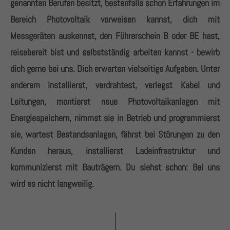
genannten Berufen besitzt, bestenfalls schon Erfahrungen im
+44 1234 567 890
Bereich Photovoltaik vorweisen kannst, dich mit
Drop us a line
Messgeräten auskennst, den Führerschein B oder BE hast,
info@yourdomain.com
reisebereit bist und selbstständig arbeiten kannst - bewirb
dich gerne bei uns. Dich erwarten vielseitige Aufgaben. Unter
About us
anderem installierst, verdrahtest, verlegst Kabel und
Lorem ipsum dolor sit amet, consectetuer adipiscing
Leitungen, montierst neue Photovoltaikanlagen mit
elit.
Energiespeichern, nimmst sie in Betrieb und programmierst
sie, wartest Bestandsanlagen, fährst bei Störungen zu den
Aenean commodo ligula eget dolor. Aenean massa.
Cum sociis natoque penatibus et magnis dis
Kunden heraus, installierst Ladeinfrastruktur und
parturient montes, nascetur ridiculus mus. Donec
kommunizierst mit Bauträgern. Du siehst schon:
Bei uns
quam felis, ultricies nec.
wird es nicht langweilig.