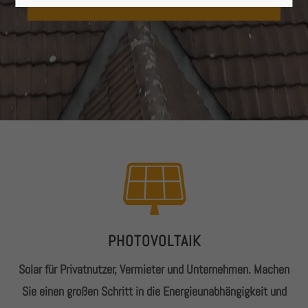
Lorem ipsum dolor sit amet:
24h
/ 365days
We offer support for our customers
Mon - Fri 8:00am - 5:00pm
(GMT +1)
Get in touch
Cybersteel Inc.
376-293 City Road, Suite 600
PHOTOVOLTAIK
San Francisco, CA 94102
Solar für Privatnutzer, Vermieter und Unternehmen. Machen
Sie einen großen Schritt in die Energieunabhängigkeit und
Have any questions?