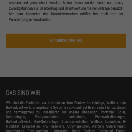
erhoben und gespeichert werden. Meine Daten werden dabei nur streng
zweckgebunden zur Bearbeitung und Beantwortung meiner Anfrage benutzt.
Mit dem Absenden des Kontaktformulars erkläre ich mich mit der
Verarbeitung einverstanden.
NACHRICHT SENDEN
DAS SIND WIR
Wir sind die Fachleute zur Installation Ihrer Photovoltaik-Anlage, Wallbox oder
Balkonkraftwerk. Energetische Systeme individuell auf Ihren Bedarf hin zu planen
und termingetreu zu installieren ist unsere Obsession. Portfolio: Solar,
Solaranlagen, Energiespeicher, Ladesäulen, Photovoltaikanlagen,
Balkonkraftwerk, Mini-Solaranlage, Stromtankstellen, Wallbox, Ladesäule, E-
Mobilität, Ladestation, Kfw-Förderung, Stromspeicher, Wartung Solaranlagen,
Solarmodule, Einzugsgebiet : Gütersloh, Oelde, Beckum, Dortmund, Essen,