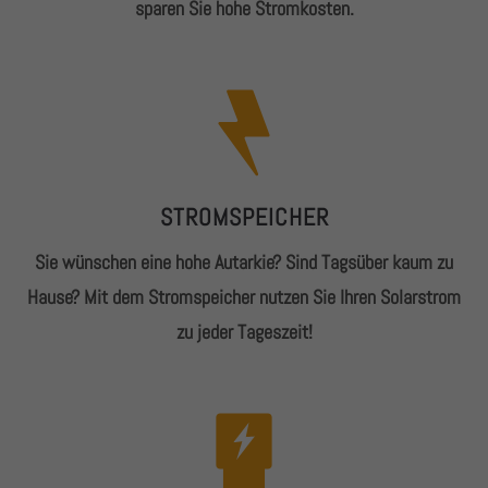
sparen Sie hohe Stromkosten.
+44 1234 567 890
Drop us a line
info@yourdomain.com
About us
Lorem ipsum dolor sit amet, consectetuer adipiscing
STROMSPEICHER
elit.
Sie wünschen eine hohe Autarkie? Sind Tagsüber kaum zu
Aenean commodo ligula eget dolor. Aenean massa.
Hause? Mit dem Stromspeicher nutzen Sie Ihren Solarstrom
Cum sociis natoque penatibus et magnis dis
zu jeder Tageszeit!
parturient montes, nascetur ridiculus mus. Donec
quam felis, ultricies nec.