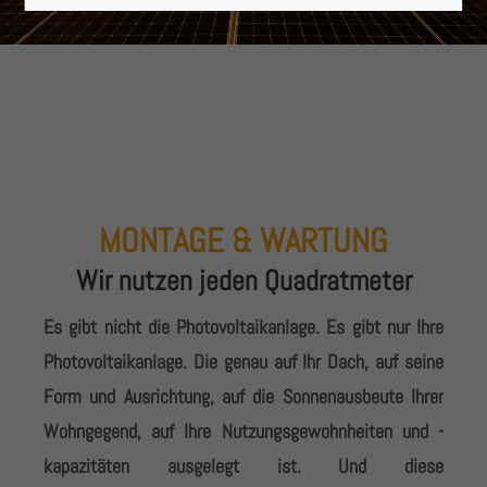
Lorem ipsum dolor sit amet:
24h
/ 365days
We offer support for our customers
MONTAGE & WARTUNG
Mon - Fri 8:00am - 5:00pm
(GMT +1)
Wir nutzen jeden Quadratmeter
Get in touch
Es gibt nicht die Photovoltaikanlage. Es gibt nur Ihre
Cybersteel Inc.
Photovoltaikanlage. Die genau auf Ihr Dach, auf seine
376-293 City Road, Suite 600
Form und Ausrichtung, auf die Sonnenausbeute Ihrer
San Francisco, CA 94102
Wohngegend, auf Ihre Nutzungsgewohnheiten und -
kapazitäten ausgelegt ist. Und diese
Have any questions?