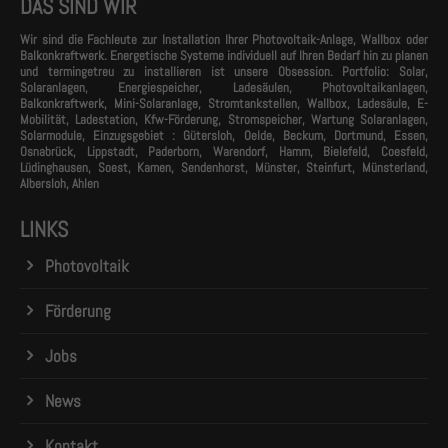
DAS SIND WIR
Wir sind die Fachleute zur Installation Ihrer Photovoltaik-Anlage, Wallbox oder
Balkonkraftwerk. Energetische Systeme individuell auf Ihren Bedarf hin zu planen
und termingetreu zu installieren ist unsere Obsession. Portfolio: Solar,
Solaranlagen, Energiespeicher, Ladesäulen, Photovoltaikanlagen,
Balkonkraftwerk, Mini-Solaranlage, Stromtankstellen, Wallbox, Ladesäule, E-
Mobilität, Ladestation, Kfw-Förderung, Stromspeicher, Wartung Solaranlagen,
Solarmodule, Einzugsgebiet : Gütersloh, Oelde, Beckum, Dortmund, Essen,
Osnabrück, Lippstadt, Paderborn, Warendorf, Hamm, Bielefeld, Coesfeld,
Lüdinghausen, Soest, Kamen, Sendenhorst, Münster, Steinfurt, Münsterland,
Albersloh, Ahlen
LINKS
Photovoltaik
Förderung
Jobs
News
Kontakt