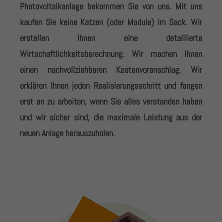
Photovoltaikanlage bekommen Sie von uns. Mit uns
+44 1234 567 890
kaufen Sie keine Katzen (oder Module) im Sack. Wir
Drop us a line
erstellen Ihnen eine detaillierte
info@yourdomain.com
Wirtschaftlichkeitsberechnung. Wir machen Ihnen
einen nachvollziehbaren Kostenvoranschlag. Wir
About us
erklären Ihnen jeden Realisierungsschritt und fangen
Lorem ipsum dolor sit amet, consectetuer adipiscing
erst an zu arbeiten, wenn Sie alles verstanden haben
elit.
und wir sicher sind, die maximale Leistung aus der
Aenean commodo ligula eget dolor. Aenean massa.
neuen Anlage herauszuholen.
Cum sociis natoque penatibus et magnis dis
parturient montes, nascetur ridiculus mus. Donec
quam felis, ultricies nec.