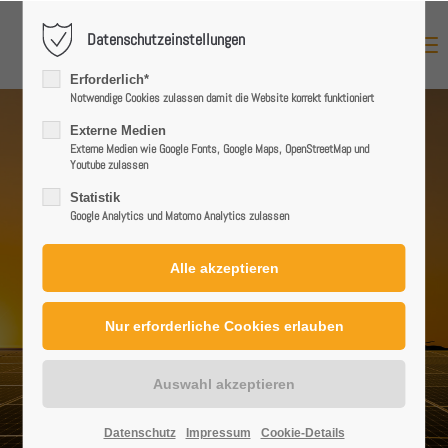
Datenschutzeinstellungen
MENU
Login
Erforderlich*
Benutzername
Notwendige Cookies zulassen damit die Website korrekt funktioniert
Externe Medien
Externe Medien wie Google Fonts, Google Maps, OpenStreetMap und
Youtube zulassen
Passwort
Statistik
Google Analytics und Matomo Analytics zulassen
Anmelden
Register
|
Lost your password?
Support
Datenschutz
Impressum
Cookie-Details